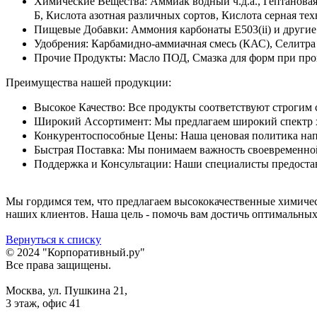
Химические Вещества: Аммиак водный ч.д.а., Гептанова
Б, Кислота азотная различных сортов, Кислота серная т
Пищевые Добавки: Аммония карбонаты Е503(ii) и другие
Удобрения: Карбамидно-аммиачная смесь (КАС), Селитра
Прочие Продукты: Масло ПОД, Смазка для форм при про
Преимущества нашей продукции:
Высокое Качество: Все продукты соответствуют строгим 
Широкий Ассортимент: Мы предлагаем широкий спектр х
Конкурентоспособные Цены: Наша ценовая политика напр
Быстрая Поставка: Мы понимаем важность своевременной
Поддержка и Консультации: Наши специалисты предоста
Мы гордимся тем, что предлагаем высококачественные химич
наших клиентов. Наша цель - помочь вам достичь оптимальны
Вернуться к списку
© 2024 "Корпоративный.ру"
Все права защищены.
Москва, ул. Пушкина 21,
3 этаж, офис 41