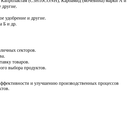
), Капролактам (C5H10CONH), Карбамид (мочевина) марки А и
е другие.
е удобрение и другие.
 Б и др.
личных секторов.
ва.
тавку товаров.
ого выбора продуктов.
 эффективности и улучшению производственных процессов
ктов.