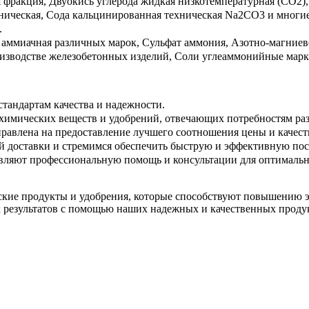
я фракция, Двуокись углерода жидкая низкотемпературная (CO2
ехническая, Сода кальцинированная техническая Na2CO3 и многи
.
 аммиачная различных марок, Сульфат аммония, Азотно-магниево
изводстве железобетонных изделий, Соли углеаммонийные марка
стандартам качества и надежности.
имических веществ и удобрений, отвечающих потребностям раз
авлена на предоставление лучшего соотношения цены и качест
 доставки и стремимся обеспечить быструю и эффективную пос
вляют профессиональную помощь и консультации для оптимальн
еские продукты и удобрения, которые способствуют повышению
х результатов с помощью наших надежных и качественных проду